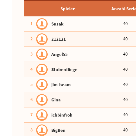
Spieler
Anzahl Seri
1
40
Susak
2
40
212121
3
40
Angel55
4
40
Stubenfliege
5
40
jim-beam
6
40
Gina
7
40
ichbinfroh
8
40
BigBen