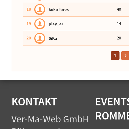
18
40
koko-lores
19
14
play_er
20
20
SiKa
1
2
KONTAKT
EVENTS
ROMME
Ver-Ma-Web GmbH