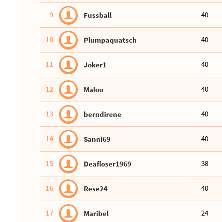
9
40
Fussball
10
40
Plumpaquatsch
11
40
Joker1
12
40
Malou
13
40
berndirene
14
40
Sanni69
15
38
Deafloser1969
16
40
Rese24
17
24
Maribel